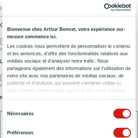
E-
PROJET
& GARANTIES
MAIL*
MATÉRIAUX ET COLORIS DE CUISINE
(REQUIRED)
CV*
(REQUIRED)
Bienvenue chez Arthur Bonnet, votre expérience sur-
mesure commence ici.
Les cookies nous permettent de personnaliser le contenu
Max. file size: 2 MB.
et les annonces, d'offrir des fonctionnalités relatives aux
médias sociaux et d'analyser notre trafic. Nous
LETTRE DE MOTIVATION*
partageons également des informations sur l'utilisation de
notre site avec nos partenaires de médias sociaux, de
publicité et d'analyse, qui peuvent combiner celles-ci
Max. file size: 2 MB.
avec d'autres informations que vous leur avez fournies
ou qu'ils ont collectées lors de votre utilisation de leurs
MESSAGE
services.
Sélection
Nécessaires
du
consentement
Préférences