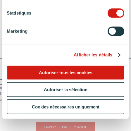
Statistiques
Marketing
Afficher les détails
Autoriser tous les cookies
RGPD
J’accepte de recevoir des informations de la part de la
marque Arthur Bonnet.
Autoriser la sélection
La marque Arthur Bonnet attache une très grande importance
au respect de vos données personnelles.
En savoir plus
Cookies nécessaires uniquement
CAPTCHA