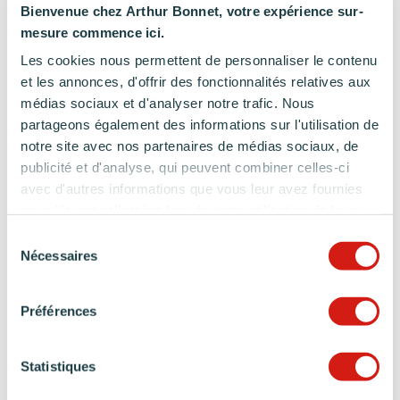
Bienvenue chez Arthur Bonnet, votre expérience sur-
mesure commence ici.
Les cookies nous permettent de personnaliser le contenu
et les annonces, d'offrir des fonctionnalités relatives aux
médias sociaux et d'analyser notre trafic. Nous
DÉCOUVREZ
partageons également des informations sur l'utilisation de
NOS SHOWROOMS
notre site avec nos partenaires de médias sociaux, de
publicité et d'analyse, qui peuvent combiner celles-ci
avec d'autres informations que vous leur avez fournies
ou qu'ils ont collectées lors de votre utilisation de leurs
services.
Sélection
Nécessaires
du
consentement
Préférences
Statistiques