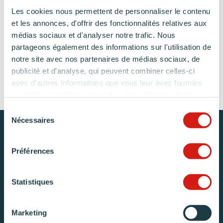
Les cookies nous permettent de personnaliser le contenu
et les annonces, d'offrir des fonctionnalités relatives aux
médias sociaux et d'analyser notre trafic. Nous
partageons également des informations sur l'utilisation de
notre site avec nos partenaires de médias sociaux, de
DISCUTER DE MON PROJET
publicité et d'analyse, qui peuvent combiner celles-ci
avec d'autres informations que vous leur avez fournies
ou qu'ils ont collectées lors de votre utilisation de leurs
services.
Sélection
Nécessaires
du
consentement
95 ANS DE SAVOIR-FAIRE
ET D’ÉLÉGANCE À LA
Préférences
FRANÇAISE
Statistiques
1
Une fabrication française
labellisée
Marketing