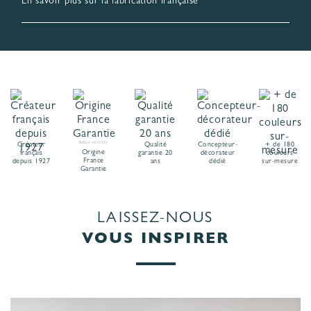
En savoir plus sur la fabrication française
Consulter nos engagements & garanties
Créateur
BVCert. 6019325
Qualité
Concepteur-
+ de 180
Origine
français
garantie 20
décorateur
couleurs
France
depuis 1927
ans
dédié
sur-mesure
Garantie
LAISSEZ-NOUS
VOUS INSPIRER