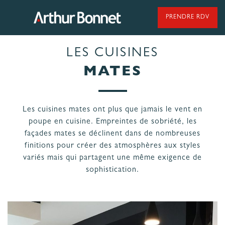
Aller
au
PRENDRE RDV
contenu
LES CUISINES
95 ANS DE SAVOIR-FAIRE
MATES
Les cuisines mates ont plus que jamais le vent en
NOS MODÈLES DE CUISINES
poupe en cuisine. Empreintes de sobriété, les
façades mates se déclinent dans de nombreuses
finitions pour créer des atmosphères aux styles
NOS CUISINES FABRIQUÉES EN VENDÉE
variés mais qui partagent une même exigence de
sophistication.
LES ÉTAPES
NOS
DE VOTRE
ENGAGEMENTS