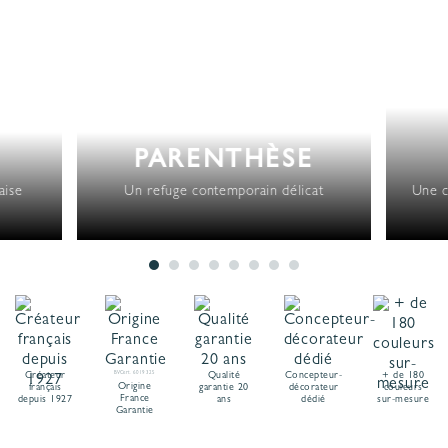
PARENTHÈSE
aise
Un refuge contemporain délicat
Une c
Créateur
BVCert. 6019325
Qualité
Concepteur-
+ de 180
Origine
français
garantie 20
décorateur
couleurs
France
depuis 1927
ans
dédié
sur-mesure
Garantie