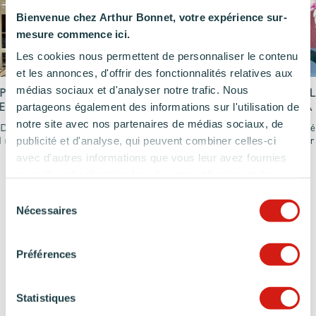
Bienvenue chez Arthur Bonnet, votre expérience sur-
mesure commence ici.
Les cookies nous permettent de personnaliser le contenu
et les annonces, d'offrir des fonctionnalités relatives aux
médias sociaux et d'analyser notre trafic. Nous
PRIT
CUISINE AVEC ÎLOT MARBRE ET
CUISINE B
partageons également des informations sur l'utilisation de
ES CHIC
NICHES EN BOIS À FRÉJUS
ZELLIGE À
notre site avec nos partenaires de médias sociaux, de
 Douinot
Réalis
Arthur Bonnet
Fréjus
(83)
publicité et d'analyse, qui peuvent combiner celles-ci
l
(53)
Arthur
avec d'autres informations que vous leur avez fournies
ou qu'ils ont collectées lors de votre utilisation de leurs
services.
Sélection
Nécessaires
du
NOS TENDANCES
consentement
DE CUISINES MATES
Préférences
Statistiques