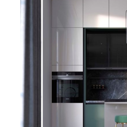
DÉC
NOS MODÈLES DE
RAN
CUISINES