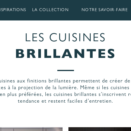
NSPIRATIONS
LA COLLECTION
NOTRE SAVOIR-FAIRE
LES CUISINES
BRILLANTES
 CUISINES
RIQUÉES EN
LES ÉTAPES
NDÉE
DE VOTRE PROJET
isines aux finitions brillantes permettent de créer de
ÉRIAUX ET COLORIS
AGENCEMENT ET
es à la projection de la lumière. Même si les cuisine
CUISINE
ERGONOMIE
en plus préférées, les cuisines brillantes s’inscrivent
tendance et restent faciles d’entretien.