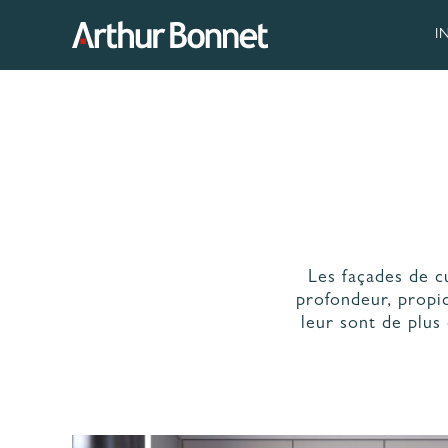
Aller
au
I
contenu
NOS
95 ANS DE SAVOIR-
FAB
FAIRE
VE
Les façades de cu
MAT
profondeur, propic
DE 
leur sont de plus 