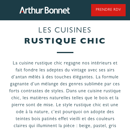
Aller
au
PRENDRE RDV
contenu
LES CUISINES
95 ANS DE SAVOIR-FAIRE
RUSTIQUE CHIC
La cuisine rustique chic regagne nos intérieurs et
NOS MODÈLES DE CUISINES
fait fondre les adeptes du vintage avec ses airs
d’antan mêlés à des touches élégantes. La formule
gagnante d’un mélange des genres sublimée par ces
NOS CUISINES FABRIQUÉES EN VENDÉE
forts contrastes de styles. Dans une cuisine rustique
chic, les matières naturelles telles que le bois et la
pierre sont de mise. Le style rustique chic est une
ode à la nature, c’est pourquoi on adopte des
teintes bois patinés effet vieilli et des couleurs
LES ÉTAPES
NOS
claires qui illuminent la pièce : beige, pastel, gris
DE VOTRE
ENGAGEMENTS