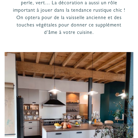
perle, vert… La décoration a aussi un rôle
PROJET
& GARANTIES
important à jouer dans la tendance rustique chic !
MATÉRIAUX ET COLORIS DE CUISINE
On optera pour de la vaisselle ancienne et des
touches végétales pour donner ce supplément
d’âme à votre cuisine.