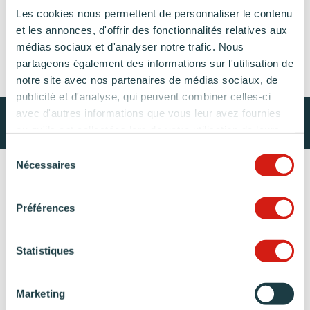
PROJET
& GARANTIES
Les cookies nous permettent de personnaliser le contenu
et les annonces, d'offrir des fonctionnalités relatives aux
MATÉRIAUX ET COLORIS DE CUISINE
médias sociaux et d'analyser notre trafic. Nous
partageons également des informations sur l'utilisation de
notre site avec nos partenaires de médias sociaux, de
publicité et d'analyse, qui peuvent combiner celles-ci
avec d'autres informations que vous leur avez fournies
ou qu'ils ont collectées lors de votre utilisation de leurs
services.
Sélection
Nécessaires
du
consentement
Préférences
Statistiques
Marketing