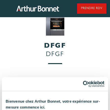
Aller
au
PRENDRE RDV
contenu
95 ANS DE SAVOIR-FAIRE
DFGF
DFGF
NOS MODÈLES DE CUISINES
NOS CUISINES FABRIQUÉES EN VENDÉE
Bienvenue chez Arthur Bonnet, votre expérience sur-
LES ÉTAPES
NOS
mesure commence ici.
DE VOTRE
ENGAGEMENTS