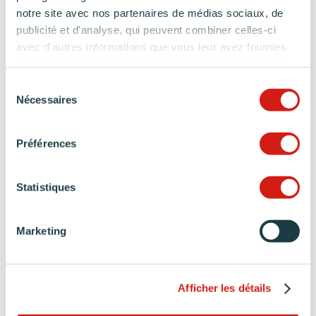
PROJET
& GARANTIES
notre site avec nos partenaires de médias sociaux, de
publicité et d'analyse, qui peuvent combiner celles-ci
MATÉRIAUX ET COLORIS DE CUISINE
avec d'autres informations que vous leur avez fournies
ou qu'ils ont collectées lors de votre utilisation de leurs
services.
Sélection
Nécessaires
du
consentement
Préférences
Statistiques
Marketing
Afficher les détails