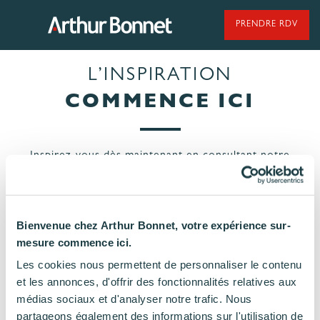
Aller
au
PRENDRE RDV
contenu
L’INSPIRATION
95 ANS DE SAVOIR-FAIRE
COMMENCE ICI
Inspirez-vous dès maintenant en consultant notre
NOS MODÈLES DE CUISINES
catalogue en ligne ci-dessous.
NOS CUISINES FABRIQUÉES EN VENDÉE
TÉLÉCHARGER LE CATALOGUE
Bienvenue chez Arthur Bonnet, votre expérience sur-
mesure commence ici.
Les cookies nous permettent de personnaliser le contenu
et les annonces, d'offrir des fonctionnalités relatives aux
médias sociaux et d'analyser notre trafic. Nous
LES ÉTAPES
NOS
partageons également des informations sur l'utilisation de
DE VOTRE
ENGAGEMENTS