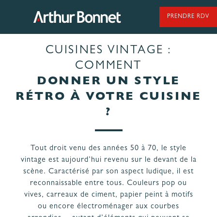
Aller
au
PRENDRE RDV
contenu
CUISINES VINTAGE :
95 ANS DE SAVOIR-FAIRE
COMMENT
DONNER UN STYLE
RÉTRO À VOTRE CUISINE
NOS MODÈLES DE CUISINES
?
NOS CUISINES FABRIQUÉES EN VENDÉE
Tout droit venu des années 50 à 70, le style
vintage est aujourd’hui revenu sur le devant de la
scène. Caractérisé par son aspect ludique, il est
reconnaissable entre tous. Couleurs pop ou
vives, carreaux de ciment, papier peint à motifs
LES ÉTAPES
NOS
ou encore électroménager aux courbes
DE VOTRE
ENGAGEMENTS