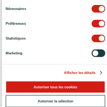
Sélection
Nécessaires
du
consentement
Préférences
Statistiques
Arthur Bonnet Libourne (33)
À Vincennes (94), c’est dans un rouge vif que deux chaises
de bar aux pieds en métal et à l’assise rappelant le
modèle
Marketing
DSW
, dynamisent cette cuisine moderne joliment colorée.
Afficher les détails
Autoriser tous les cookies
Autoriser la sélection