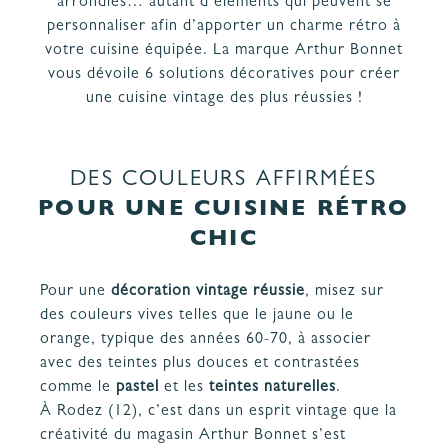
arrondies… autant d’éléments qui peuvent se
PROJET
& GARANTIES
personnaliser afin d’apporter un charme rétro à
MATÉRIAUX ET COLORIS DE CUISINE
votre
cuisine équipée
. La marque Arthur Bonnet
vous dévoile 6 solutions décoratives pour créer
une cuisine vintage des plus réussies !
DES COULEURS AFFIRMÉES
POUR UNE CUISINE RÉTRO
CHIC
Pour une
décoration vintage réussie
, misez sur
des couleurs vives telles que le jaune ou le
orange, typique des années 60-70, à associer
avec des teintes plus douces et contrastées
comme le
pastel
et les
teintes naturelles
.
À Rodez (12), c’est dans un esprit vintage que la
créativité du magasin Arthur Bonnet s’est