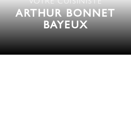
VOTRE CUISINISTE
ARTHUR BONNET
BAYEUX
Bienvenue
Toute l’équipe Arthur Bonnet Bayeux vous accueille
et vous propose une expérience sur-mesure avec un
concepteur-décorateur passionné et créatif.
Rencontrons-nous et co-créons ensemble votre
cuisine française.