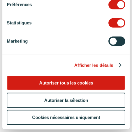
Préférences
avez le sens du contact et de l’écoute.
Persévérant
, vous savez être force de
conviction
et
employez les bons arguments.
Statistiques
Par votre
sens du service
client, vous fidélisez votre
clientèle sur le secteur et accompagnez ainsi
l’entreprise dans son développement.
Marketing
Vous maîtrisez les différents logiciels de cuisine, et
idéalement
WINNER
.
Une expérience minimum de 2 ans sur une poste
Afficher les détails
similaire et dans l’univers de la cuisine est requise
pour la bonne prise en compte de votre dossier de
Autoriser tous les cookies
candidature.
Le poste à pourvoir en CDI immédiatement.
Rejoignez-nous et construisons notre avenir
Autoriser la sélection
ensemble !
Adressez sans attendre votre candidature (CV +
Cookies nécessaires uniquement
lettre de motivation) avec le formulaire ci-dessous.