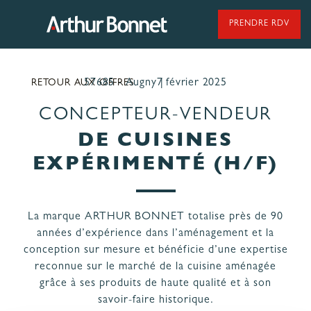
Aller
au
PRENDRE RDV
contenu
57685 - Augny
7 février 2025
RETOUR AUX OFFRES
95 ANS DE SAVOIR-FAIRE
CONCEPTEUR-VENDEUR
DE CUISINES
NOS MODÈLES DE CUISINES
EXPÉRIMENTÉ (H/F)
NOS CUISINES FABRIQUÉES EN VENDÉE
La marque ARTHUR BONNET totalise près de 90
années d’expérience dans l’aménagement et la
conception sur mesure et bénéficie d’une expertise
reconnue sur le marché de la cuisine aménagée
grâce à ses produits de haute qualité et à son
LES ÉTAPES
NOS
savoir-faire historique.
DE VOTRE
ENGAGEMENTS