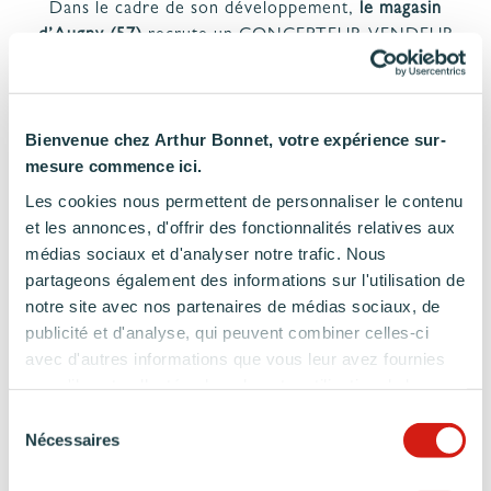
Dans le cadre de son développement,
le magasin
PROJET
& GARANTIES
d’Augny (57)
recrute un CONCEPTEUR-VENDEUR
MATÉRIAUX ET COLORIS DE CUISINE
Expérimenté.
Interlocuteur privilégié
de vos clients, vous assurez
la gestion de leur dossier d’aménagement de la
Bienvenue chez Arthur Bonnet, votre expérience sur-
découverte du besoin à la pose finale.
mesure commence ici.
Force de proposition,
vous impliquez votre clientèle
dans la réalisation et la conception de leur projet.
Les cookies nous permettent de personnaliser le contenu
A l’écoute de ses besoins
, vous imaginez et
et les annonces, d'offrir des fonctionnalités relatives aux
proposez des créations alliant fonctionnalités et
médias sociaux et d'analyser notre trafic. Nous
esthétisme.
partageons également des informations sur l'utilisation de
Garant de leur satisfaction totale
, vous êtes en
notre site avec nos partenaires de médias sociaux, de
capacité de trouver des solutions et des
publicité et d'analyse, qui peuvent combiner celles-ci
arrangements répondant à leurs attentes en termes
avec d'autres informations que vous leur avez fournies
techniques et financiers.
ou qu'ils ont collectées lors de votre utilisation de leurs
Dynamique et créatif,
vous disposez d’excellentes
services.
Sélection
connaissances
techniques
et faites preuve de réelles
Nécessaires
du
qualités
relationnelles
.
consentement
Véritable
challenger, commercial
dans l’âme, vous