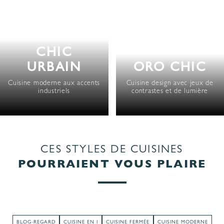
CHIC
URBAIN
ORO CHIC
Cuisine moderne aux accents
Cuisine design avec jeux de
industriels
contrastes et de lumière
CES STYLES DE CUISINES
POURRAIENT VOUS PLAIRE
BLOG-REGARD
CUISINE EN I
CUISINE FERMÉE
CUISINE MODERNE