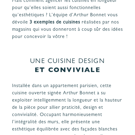
Mais comment agencer les cuisines en longueur
PROJET
& GARANTIES
pour qu’elles soient aussi fonctionnelles
MATÉRIAUX ET COLORIS DE CUISINE
qu’esthétiques ? L’équipe d’Arthur Bonnet vous
dévoile
3 exemples de cuisines
réalisées par nos
magasins qui vous donneront à coup sûr des idées
pour concevoir la vôtre !
UNE CUISINE DESIGN
ET CONVIVIALE
Installée dans un appartement parisien, cette
cuisine ouverte
signée Arthur Bonnet a su
exploiter intelligemment la longueur et la hauteur
de la pièce pour allier praticité, design et
convivialité. Occupant harmonieusement
l’intégralité des murs, elle présente une
esthétique équilibrée avec des façades blanches