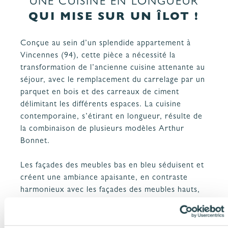
UNE CUISINE EN LONGUEUR
QUI MISE SUR UN ÎLOT !
Conçue au sein d’un splendide appartement à
Vincennes (94), cette pièce a nécessité la
transformation de l’ancienne cuisine attenante au
séjour, avec le remplacement du carrelage par un
parquet en bois et des carreaux de ciment
délimitant les différents espaces. La cuisine
contemporaine, s’étirant en longueur, résulte de
la combinaison de plusieurs modèles Arthur
Bonnet.
Les façades des meubles bas en bleu séduisent et
créent une ambiance apaisante, en contraste
harmonieux avec les façades des meubles hauts,
le plan de travail et l’îlot central orné de décor
bois. L’îlot constitue en outre, une zone idéale
pour les petits déjeuners ou les repas rapides.