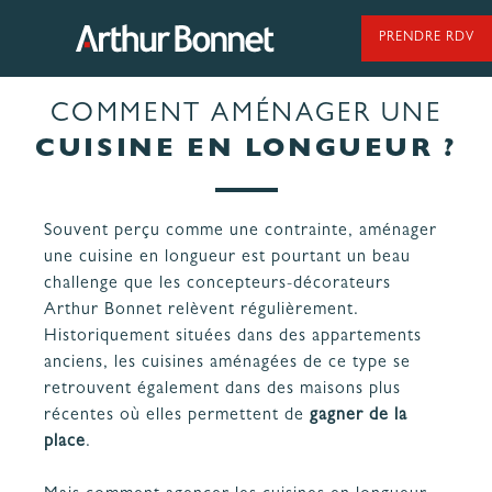
Aller
au
PRENDRE RDV
contenu
COMMENT AMÉNAGER UNE
95 ANS DE SAVOIR-FAIRE
CUISINE EN LONGUEUR ?
Souvent perçu comme une contrainte, aménager
NOS MODÈLES DE CUISINES
une
cuisine
en longueur est pourtant un beau
challenge que les concepteurs-décorateurs
Arthur Bonnet relèvent régulièrement.
NOS CUISINES FABRIQUÉES EN VENDÉE
Historiquement situées dans des appartements
anciens, les
cuisines aménagées
de ce type se
retrouvent également dans des maisons plus
récentes où elles permettent de
gagner de la
place
.
LES ÉTAPES
NOS
DE VOTRE
ENGAGEMENTS