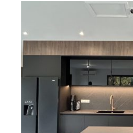
DÉC
NOS MODÈLES DE
RAN
CUISINES