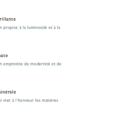
rillante
n propice à la luminosité et à la
r
mate
on empreinte de modernité et de
minérale
ui met à l’honneur les matières