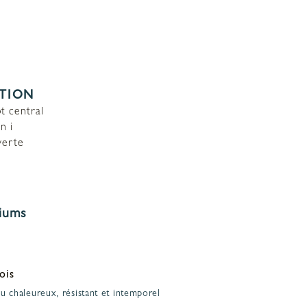
ATION
ot central
n i
verte
iums
ois
u chaleureux, résistant et intemporel