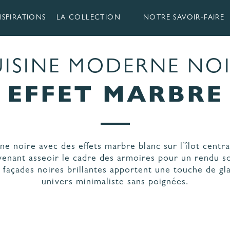
NSPIRATIONS
LA COLLECTION
NOTRE SAVOIR-FAIRE
ISINE MODERNE NO
EFFET MARBRE
 CUISINES
RIQUÉES EN
LES ÉTAPES
NDÉE
DE VOTRE PROJET
ne noire avec des effets marbre blanc sur l’îlot centra
ÉRIAUX ET COLORIS
AGENCEMENT ET
venant asseoir le cadre des armoires pour un rendu s
CUISINE
ERGONOMIE
s façades noires brillantes apportent une touche de gl
univers minimaliste sans poignées.