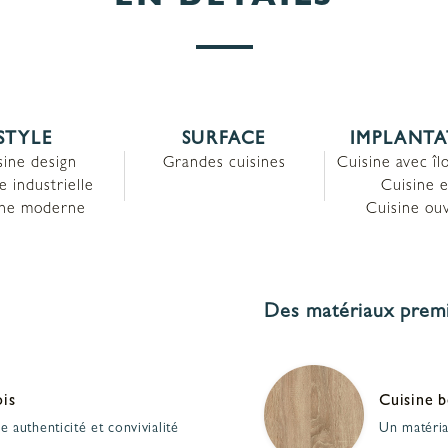
EN DÉTAILS
STYLE
SURFACE
IMPLANT
sine design
Grandes cuisines
Cuisine avec îl
e industrielle
Cuisine e
ine moderne
Cuisine ou
Des matériaux prem
ois
Cuisine b
ie authenticité et convivialité
Un matéria