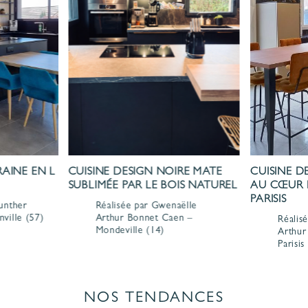
AINE EN L
CUISINE DESIGN NOIRE MATE
CUISINE D
SUBLIMÉE PAR LE BOIS NATUREL
AU CŒUR 
PARISIS
unther
Réalisée par Gwenaëlle
nville
(57)
Arthur Bonnet
Caen –
Réalis
Mondeville
(14)
Arthur
Parisis
NOS TENDANCES