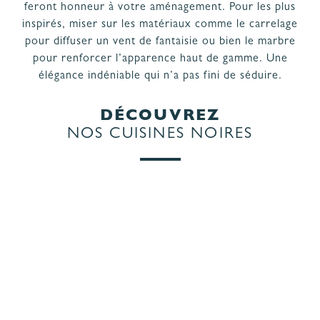
feront honneur à votre aménagement. Pour les plus
PROJET
& GARANTIES
inspirés, miser sur les matériaux comme le carrelage
MATÉRIAUX ET COLORIS DE CUISINE
pour diffuser un vent de fantaisie ou bien le marbre
pour renforcer l’apparence haut de gamme. Une
élégance indéniable qui n’a pas fini de séduire.
DÉCOUVREZ
NOS CUISINES NOIRES