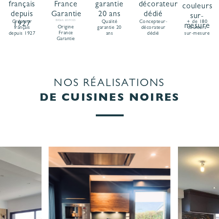
Créateur
BVCert. 6019325
Qualité
Concepteur-
+ de 180
Origine
français
garantie 20
décorateur
couleurs
France
depuis 1927
ans
dédié
sur-mesure
Garantie
NOS RÉALISATIONS
DE CUISINES NOIRES