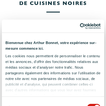
DE CUISINES NOIRES
Bienvenue chez Arthur Bonnet, votre expérience sur-
mesure commence ici.
Les cookies nous permettent de personnaliser le contenu
et les annonces, d'offrir des fonctionnalités relatives aux
médias sociaux et d'analyser notre trafic. Nous
partageons également des informations sur l'utilisation de
notre site avec nos partenaires de médias sociaux, de
Cuisine noire :
Cuisine noire et
publicité et d'analyse, qui peuvent combiner celles-ci
modèles et
bois : une
avec d'autres informations que vous leur avez fournies
inspirations
association de
ou qu'ils ont collectées lors de votre utilisation de leurs
couleurs réussie
!
services.
Sélection