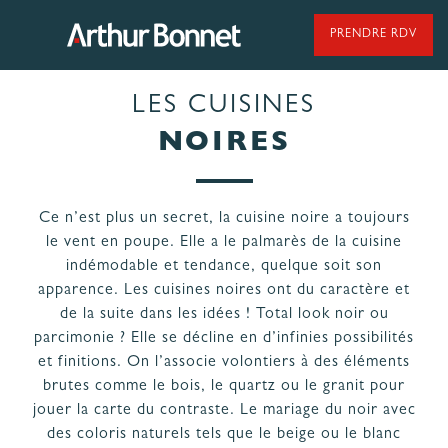
Aller
au
PRENDRE RDV
contenu
LES CUISINES
95 ANS DE SAVOIR-FAIRE
NOIRES
Ce n’est plus un secret, la cuisine noire a toujours
NOS MODÈLES DE CUISINES
le vent en poupe. Elle a le palmarès de la cuisine
indémodable et tendance, quelque soit son
apparence. Les cuisines noires ont du caractère et
NOS CUISINES FABRIQUÉES EN VENDÉE
de la suite dans les idées ! Total look noir ou
parcimonie ? Elle se décline en d’infinies possibilités
et finitions. On l’associe volontiers à des éléments
brutes comme le bois, le quartz ou le granit pour
jouer la carte du contraste. Le mariage du noir avec
LES ÉTAPES
NOS
des coloris naturels tels que le beige ou le blanc
DE VOTRE
ENGAGEMENTS