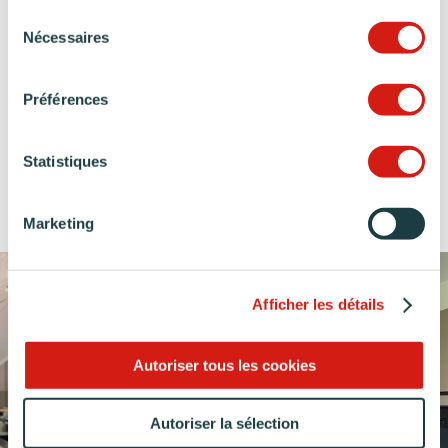
services.
Origine
français
garantie 20
décorateur
couleurs
Sélection
France
depuis 1927
ans
dédié
sur-mesure
Garantie
Nécessaires
du
consentement
Préférences
NOS RÉALISATIONS
DE CUISINES TAUPE
Statistiques
Marketing
Afficher les détails
Autoriser tous les cookies
Autoriser la sélection