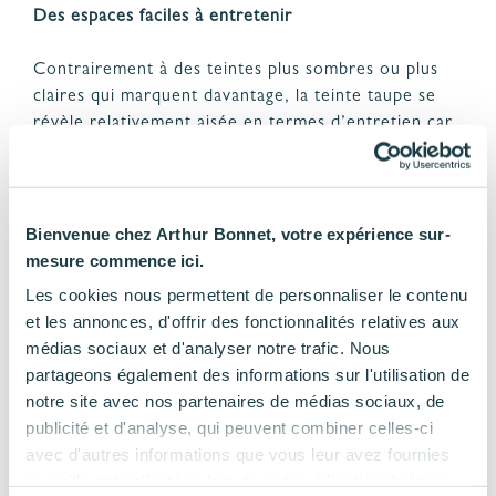
Des espaces faciles à entretenir
Contrairement à des teintes plus sombres ou plus
claires qui marquent davantage, la teinte taupe se
révèle relativement aisée en termes d’entretien car
elle dissimule avec finesse les traces d’usure ou de
salissures mineures, contribuant ainsi à l’esthétique
durable de la pièce.
Bienvenue chez Arthur Bonnet, votre expérience sur-
mesure commence ici.
DÉCOUVREZ
Les cookies nous permettent de personnaliser le contenu
NOS CUISINES TAUPE
et les annonces, d'offrir des fonctionnalités relatives aux
médias sociaux et d'analyser notre trafic. Nous
partageons également des informations sur l'utilisation de
notre site avec nos partenaires de médias sociaux, de
publicité et d'analyse, qui peuvent combiner celles-ci
avec d'autres informations que vous leur avez fournies
ou qu'ils ont collectées lors de votre utilisation de leurs
Créateur
BVCert. 6019325
Qualité
Concepteur-
+ de 180