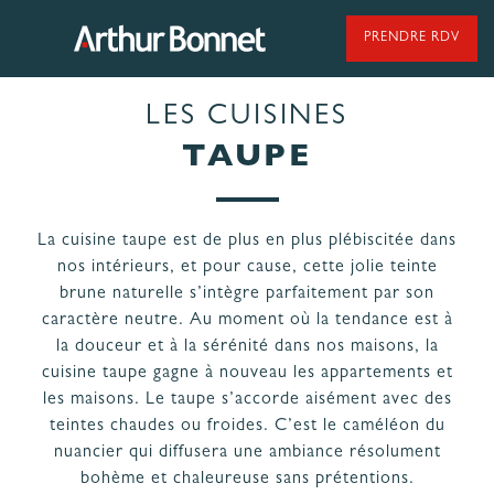
Aller
au
PRENDRE RDV
contenu
LES CUISINES
95 ANS DE SAVOIR-FAIRE
TAUPE
La cuisine taupe est de plus en plus plébiscitée dans
NOS MODÈLES DE CUISINES
nos intérieurs, et pour cause, cette jolie teinte
brune naturelle s’intègre parfaitement par son
caractère neutre. Au moment où la tendance est à
NOS CUISINES FABRIQUÉES EN VENDÉE
la douceur et à la sérénité dans nos maisons, la
cuisine taupe gagne à nouveau les appartements et
les maisons. Le taupe s’accorde aisément avec des
teintes chaudes ou froides. C’est le caméléon du
nuancier qui diffusera une ambiance résolument
LES ÉTAPES
NOS
bohème et chaleureuse sans prétentions.
DE VOTRE
ENGAGEMENTS