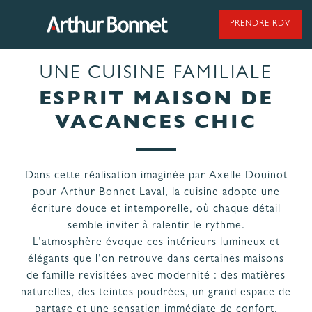
Aller
au
PRENDRE RDV
contenu
UNE CUISINE FAMILIALE
95 ANS DE SAVOIR-FAIRE
ESPRIT MAISON DE
VACANCES CHIC
NOS MODÈLES DE CUISINES
Dans cette réalisation imaginée par Axelle Douinot
pour Arthur Bonnet Laval, la cuisine adopte une
NOS CUISINES FABRIQUÉES EN VENDÉE
écriture douce et intemporelle, où chaque détail
semble inviter à ralentir le rythme.
L’atmosphère évoque ces intérieurs lumineux et
élégants que l’on retrouve dans certaines maisons
de famille revisitées avec modernité : des matières
naturelles, des teintes poudrées, un grand espace de
LES ÉTAPES
NOS
partage et une sensation immédiate de confort.
DE VOTRE
ENGAGEMENTS