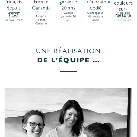
Créateur
BVCert. 6019325
Qualité
Concepteur-
+ de 180
Origine
français
garantie 20
décorateur
couleurs
France
depuis 1927
ans
dédié
sur-mesure
Garantie
UNE RÉALISATION
DE L’ÉQUIPE …