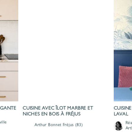
LÉGANTE
CUISINE AVEC ÎLOT MARBRE ET
CUISINE
NICHES EN BOIS À FRÉJUS
LAVAL
ille
Réa
Arthur Bonnet
Fréjus
(83)
Art