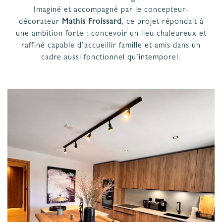
PROJET
& GARANTIES
Imaginé et accompagné par le concepteur-
décorateur
Mathis Froissard
, ce projet répondait à
MATÉRIAUX ET COLORIS DE CUISINE
une ambition forte : concevoir un lieu chaleureux et
raffiné capable d’accueillir famille et amis dans un
cadre aussi fonctionnel qu’intemporel.