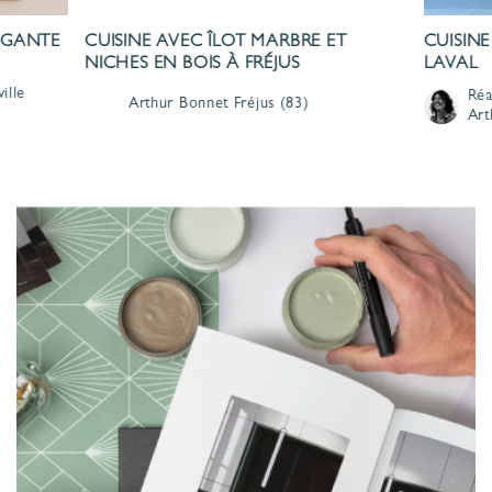
LÉGANTE
CUISINE AVEC ÎLOT MARBRE ET
CUISINE
NICHES EN BOIS À FRÉJUS
LAVAL
ille
Réa
Arthur Bonnet
Fréjus
(83)
Art