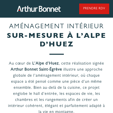
Aller
au
PRENDRE RDV
contenu
AMÉNAGEMENT INTÉRIEUR
95 ANS DE SAVOIR-FAIRE
SUR-MESURE À L’ALPE
D’HUEZ
NOS MODÈLES DE CUISINES
Au cœur de
L’Alpe d’Huez
, cette réalisation signée
Arthur Bonnet Saint-Égrève
illustre une approche
NOS CUISINES FABRIQUÉES EN VENDÉE
globale de l’aménagement intérieur, où chaque
espace a été pensé comme une pièce d’un même
ensemble. Bien au-delà de la cuisine, ce projet
englobe le hall d’entrée, les espaces de vie, les
chambres et les rangements afin de créer un
intérieur cohérent, élégant et parfaitement adapté à
LES ÉTAPES
NOS
DE VOTRE
la vie en montagne.
ENGAGEMENTS