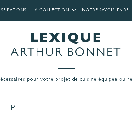
NSPIRATIONS
LA COLLECTION
NOTRE SAVOIR-FAIRE
LEXIQUE
ARTHUR BONNET
 CUISINES
RIQUÉES EN
LES ÉTAPES
NDÉE
DE VOTRE PROJET
écessaires pour votre projet de cuisine équipée ou ré
ÉRIAUX ET COLORIS
AGENCEMENT ET
CUISINE
ERGONOMIE
P