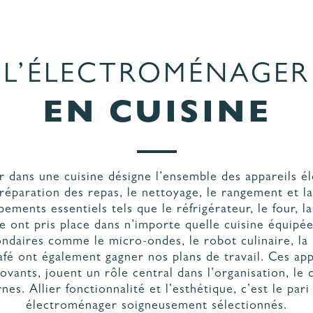
L’ÉLECTROMÉNAGER
ORATION ET
GEMENTS
NOS PARTENAIRES
EN CUISINE
 dans une cuisine désigne l’ensemble des appareils é
 préparation des repas, le nettoyage, le rangement et l
pements essentiels tels que le réfrigérateur, le four, l
le ont pris place dans n’importe quelle cuisine équipé
condaires comme le micro-ondes, le robot culinaire, la
afé ont également gagner nos plans de travail. Ces appar
ovants, jouent un rôle central dans l’organisation, le 
es. Allier fonctionnalité et l’esthétique, c’est le par
électroménager soigneusement sélectionnés.