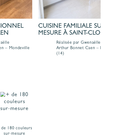
SIONNEL
CUISINE FAMILIALE SUR-
C
AEN
MESURE À SAINT-CLOUD
C
aëlle
Réalisée par Gwenaëlle
en – Mondeville
Arthur Bonnet
Caen – Mondeville
(14)
 de 180 couleurs
sur-mesure