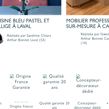
ISINE BLEU PASTEL ET
MOBILIER PROFES
LLIGE À LAVAL
SUR-MESURE À C
Réalisée par Gwen
Réalisée par Sandrine Chiara
Arthur Bonnet
Ca
Arthur Bonnet
Laval
(53)
(14)
BVCert. 6019325
is
Qualité garantie 20
Concepteur-
+
Origine France
ans
décorateur dédié