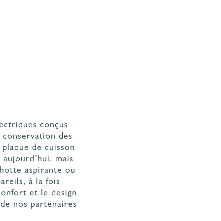
CUISINE NATURE
CUISINE RUSTIQUE CHIC
CUISINE MINIMALISTE
CUISINE AVEC COIN REPAS
TOUS LES STYLES
lectriques conçus
a conservation des
a plaque de cuisson
e aujourd’hui, mais
 hotte aspirante ou
eils, à la fois
confort et le design
i de nos partenaires