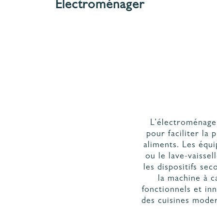
Electroménager
DÉC
NOS MODÈLES DE
RAN
CUISINES
L’électroménager
pour faciliter la
aliments. Les équi
ou le lave-vaissel
les dispositifs se
la machine à c
fonctionnels et inn
des cuisines modern