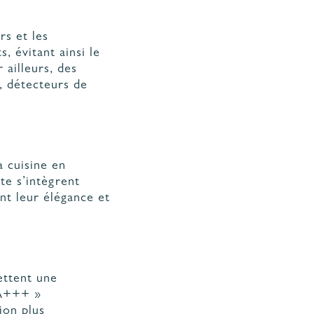
rs et les
, évitant ainsi le
 ailleurs, des
, détecteurs de
a cuisine en
te s’intègrent
nt leur élégance et
ettent une
 A+++ »
ion plus