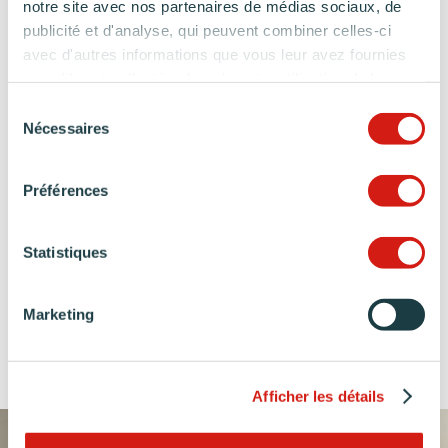
notre site avec nos partenaires de médias sociaux, de
publicité et d'analyse, qui peuvent combiner celles-ci
avec d'autres informations que vous leur avez fournies
ou qu'ils ont collectées lors de votre utilisation de leurs
services.
Sélection
Nécessaires
CÉLESTE
FAUBOURG
du
consentement
oyage à travers le temps et
Cuisine contemporaine empre
l’espace
d’authenticité
Préférences
Statistiques
DÉCOUVREZ LES PETITES CUISINES
Marketing
DE NOS CLIENTS
Afficher les détails