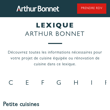
Aller
au
PRENDRE RDV
contenu
LEXIQUE
95 ANS DE SAVOIR-FAIRE
ARTHUR BONNET
Découvrez toutes les informations nécessaires pour
NOS MODÈLES DE CUISINES
votre projet de cuisine équipée ou rénovation de
cuisine dans ce lexique.
NOS CUISINES FABRIQUÉES EN VENDÉE
C
E
F
G
H
I
P
Petite cuisines
LES ÉTAPES
NOS
DE VOTRE
ENGAGEMENTS