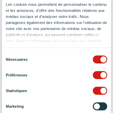
Les cookies nous permettent de personnaliser le contenu
Des matériaux premiums
et les annonces, d'offrir des fonctionnalités relatives aux
médias sociaux et d'analyser notre trafic. Nous
partageons également des informations sur l'utilisation de
Cuisine mate
notre site avec nos partenaires de médias sociaux, de
Une finition empreinte de modernité et de sobriété
publicité et d'analyse, qui peuvent combiner celles-ci
avec d'autres informations que vous leur avez fournies
ou qu'ils ont collectées lors de votre utilisation de leurs
services.
Sélection
Nécessaires
du
consentement
Préférences
Statistiques
Marketing