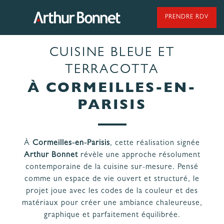
Aller
au
PRENDRE RDV
contenu
CUISINE BLEUE ET
95 ANS DE SAVOIR-FAIRE
TERRACOTTA
À CORMEILLES-EN-
PARISIS
NOS MODÈLES DE CUISINES
À
Cormeilles-en-Parisis
, cette réalisation signée
NOS CUISINES FABRIQUÉES EN VENDÉE
Arthur Bonnet
révèle une approche résolument
contemporaine de la cuisine sur-mesure. Pensé
comme un espace de vie ouvert et structuré, le
projet joue avec les codes de la couleur et des
matériaux pour créer une ambiance chaleureuse,
LES ÉTAPES
NOS
graphique et parfaitement équilibrée.
DE VOTRE
ENGAGEMENTS