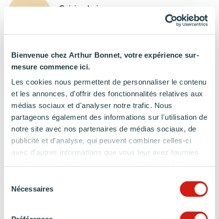
Cuisine beige
Une teinte empreinte de douceur
Bienvenue chez Arthur Bonnet, votre expérience sur-
Cuisine décor bois
mesure commence ici.
Une finition qui allie authenticité et convivialité
Les cookies nous permettent de personnaliser le contenu
et les annonces, d'offrir des fonctionnalités relatives aux
médias sociaux et d'analyser notre trafic. Nous
partageons également des informations sur l'utilisation de
Des matériaux premiums
notre site avec nos partenaires de médias sociaux, de
publicité et d'analyse, qui peuvent combiner celles-ci
avec d'autres informations que vous leur avez fournies
Cuisine bois
ou qu'ils ont collectées lors de votre utilisation de leurs
services.
Un matériau chaleureux, résistant et intemporel
Sélection
Nécessaires
du
consentement
Cuisine mate
Préférences