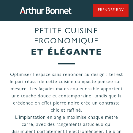
Aller
au
PRENDRE RDV
contenu
PETITE CUISINE
95 ANS DE SAVOIR-FAIRE
ERGONOMIQUE
ET ÉLÉGANTE
NOS MODÈLES DE CUISINES
Optimiser l’espace sans renoncer au design : tel est
le pari réussi de cette cuisine compacte pensée sur-
NOS CUISINES FABRIQUÉES EN VENDÉE
mesure. Les façades mates couleur sable apportent
une touche douce et contemporaine, tandis que la
crédence en effet pierre noire crée un contraste
chic et raffiné.
L’implantation en angle maximise chaque mètre
carré, avec des rangements astucieux qui
LES ÉTAPES
NOS
dissimulent parfaitement l’électroménager. Le plan
DE VOTRE
ENGAGEMENTS