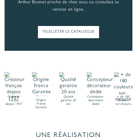
Arthur Bonnet proche de chez vous ou consultez sa
version en ligne.
FEUILLETER LE CATALOGUE
Créateur
BVCert. 6019325
Qualité
Concepteur-
+ de 180
Origine
français
garantie 20
décorateur
couleurs
France
depuis 1927
ans
dédié
sur-mesure
Garantie
UNE RÉALISATION