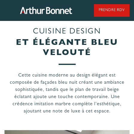
Aller
au
PRENDRE RDV
contenu
CUISINE DESIGN
95 ANS DE SAVOIR-FAIRE
ET ÉLÉGANTE BLEU
VELOUTÉ
NOS MODÈLES DE CUISINES
Cette cuisine moderne au design élégant est
composée de façades bleu nuit créant une ambiance
NOS CUISINES FABRIQUÉES EN VENDÉE
sophistiquée, tandis que le plan de travail beige
éclatant ajoute une touche contemporaine. Une
crédence imitation marbre complète l’esthétique,
ajoutant une note de luxe à cet espace.
LES ÉTAPES
NOS
DE VOTRE
ENGAGEMENTS