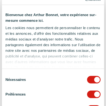
Bienvenue chez Arthur Bonnet, votre expérience sur-
mesure commence ici.
Les cookies nous permettent de personnaliser le contenu
et les annonces, d'offrir des fonctionnalités relatives aux
CO-CRÉEZ UNE CUISINE
médias sociaux et d'analyser notre trafic. Nous
QUI NE RESSEMBLE À AUCUNE
partageons également des informations sur l'utilisation de
AUTRE
notre site avec nos partenaires de médias sociaux, de
publicité et d'analyse, qui peuvent combiner celles-ci
Donnez vie à votre cuisine sur-mesure avec
avec d'autres informations que vous leur avez fournies
votre concepteur-décorateur Arthur Bonnet.
ou qu'ils ont collectées lors de votre utilisation de leurs
services.
Sélection
PRENDRE RENDEZ-VOUS
Nécessaires
du
consentement
Préférences