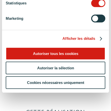
L’AVIS
Statistiques
DE LA CLIENTE
Marketing
« Nous sommes satisfaits de notre cuisine et
Afficher les détails
maintenant impatients d’y recevoir nos amis.
Nous aimons cuisiner et partager des des
moments conviviaux avec nos proches. »
Autoriser tous les cookies
Propriétaire de la cuisine
Autoriser la sélection
Arthur Bonnet
Yssingeaux
(43)
Cookies nécessaires uniquement
DISCUTER DE MON PROJET