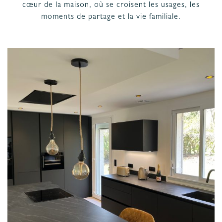
cœur de la maison, où se croisent les usages, les
PROJET
& GARANTIES
moments de partage et la vie familiale.
MATÉRIAUX ET COLORIS DE CUISINE