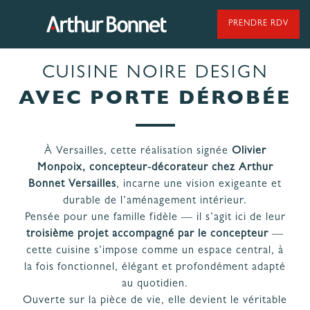
Aller
au
PRENDRE RDV
contenu
CUISINE NOIRE DESIGN
95 ANS DE SAVOIR-FAIRE
AVEC PORTE DÉROBÉE
À Versailles, cette réalisation signée
Olivier
NOS MODÈLES DE CUISINES
Monpoix, concepteur-décorateur chez Arthur
Bonnet Versailles
, incarne une vision exigeante et
durable de l’aménagement intérieur.
NOS CUISINES FABRIQUÉES EN VENDÉE
Pensée pour une famille fidèle — il s’agit ici de leur
troisième projet accompagné par le concepteur
—
cette cuisine s’impose comme un espace central, à
la fois fonctionnel, élégant et profondément adapté
au quotidien.
LES ÉTAPES
NOS
Ouverte sur la pièce de vie, elle devient le véritable
DE VOTRE
ENGAGEMENTS