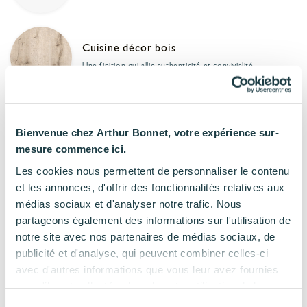
Cuisine décor bois
Une finition qui allie authenticité et convivialité
Cuisine effet marbre
Bienvenue chez Arthur Bonnet, votre expérience sur-
Une finition pleine d’authenticité et d’audace
mesure commence ici.
Les cookies nous permettent de personnaliser le contenu
et les annonces, d'offrir des fonctionnalités relatives aux
médias sociaux et d'analyser notre trafic. Nous
Des matériaux premiums
partageons également des informations sur l'utilisation de
notre site avec nos partenaires de médias sociaux, de
publicité et d'analyse, qui peuvent combiner celles-ci
Cuisine bois
avec d'autres informations que vous leur avez fournies
Un matériau chaleureux, résistant et intemporel
ou qu'ils ont collectées lors de votre utilisation de leurs
services.
Sélection