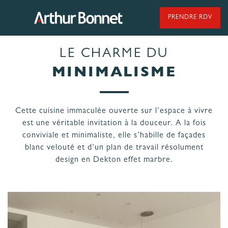
Aller
au
PRENDRE RDV
contenu
LE CHARME DU
95 ANS DE SAVOIR-FAIRE
MINIMALISME
Cette cuisine immaculée ouverte sur l’espace à vivre
NOS MODÈLES DE CUISINES
est une véritable invitation à la douceur. A la fois
conviviale et minimaliste, elle s’habille de façades
blanc velouté et d’un plan de travail résolument
NOS CUISINES FABRIQUÉES EN VENDÉE
design en Dekton effet marbre.
LES ÉTAPES
NOS
DE VOTRE
ENGAGEMENTS