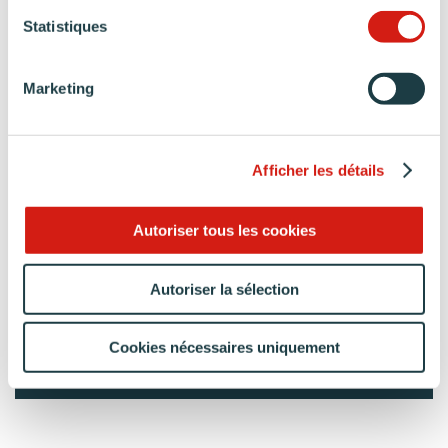
Statistiques
Marketing
Afficher les détails
CO-CRÉEZ UNE CUISINE
QUI NE RESSEMBLE À AUCUNE
Autoriser tous les cookies
AUTRE
Donnez vie à votre cuisine sur-mesure avec
Autoriser la sélection
votre concepteur-décorateur Arthur Bonnet.
Cookies nécessaires uniquement
PRENDRE RENDEZ-VOUS