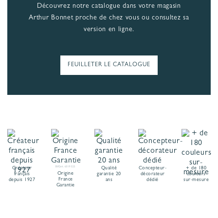
Découvrez notre catalogue dans votre magasin
Arthur Bonnet proche de chez vous ou consultez sa
version en ligne.
FEUILLETER LE CATALOGUE
Créateur
BVCert. 6019325
Qualité
Concepteur-
+ de 180
Origine
français
garantie 20
décorateur
couleurs
France
depuis 1927
ans
dédié
sur-mesure
Garantie