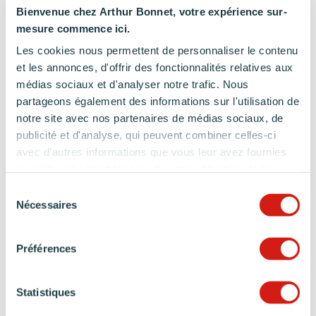
Bienvenue chez Arthur Bonnet, votre expérience sur-
mesure commence ici.
« Un superbe effort de réflexion sur notre
Les cookies nous permettent de personnaliser le contenu
espace, nos besoins, nos habitudes et
et les annonces, d'offrir des fonctionnalités relatives aux
médias sociaux et d'analyser notre trafic. Nous
comment y répondre, quand les autres
partageons également des informations sur l'utilisation de
cuisinistes que nous avions interrogés
notre site avec nos partenaires de médias sociaux, de
s’étaient contentés de répliquer la cuisine
publicité et d'analyse, qui peuvent combiner celles-ci
précédente. Merci encore messieurs pour
avec d'autres informations que vous leur avez fournies
notre nouvelle cuisine que nous adorons,
ou qu'ils ont collectées lors de votre utilisation de leurs
fonctionnelle au possible et sans perte
services.
Sélection
d’espace »
Nécessaires
du
consentement
Client
Arthur Bonnet
Vincennes
(94)
Préférences
Statistiques