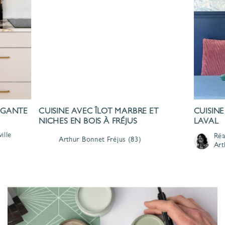
LÉGANTE
CUISINE AVEC ÎLOT MARBRE ET
CUISINE
NICHES EN BOIS À FRÉJUS
LAVAL
ille
Réa
Arthur Bonnet
Fréjus
(83)
Art