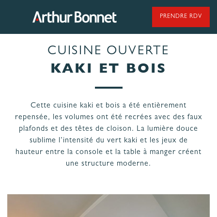
Aller
au
PRENDRE RDV
contenu
CUISINE OUVERTE
95 ANS DE SAVOIR-FAIRE
KAKI ET BOIS
Cette cuisine kaki et bois a été entièrement
NOS MODÈLES DE CUISINES
repensée, les volumes ont été recrées avec des faux
plafonds et des têtes de cloison. La lumière douce
sublime l’intensité du vert kaki et les jeux de
NOS CUISINES FABRIQUÉES EN VENDÉE
hauteur entre la console et la table à manger créent
une structure moderne.
LES ÉTAPES
NOS
DE VOTRE
ENGAGEMENTS