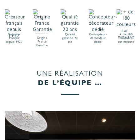
Créateur
BVCert. 6019325
Qualité
Concepteur-
+ de 180
Origine
français
garantie 20
décorateur
couleurs
France
depuis 1927
ans
dédié
sur-mesure
Garantie
UNE RÉALISATION
DE L’ÉQUIPE …