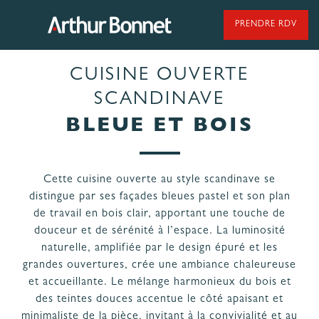
Aller
au
PRENDRE RDV
contenu
CUISINE OUVERTE
95 ANS DE SAVOIR-FAIRE
SCANDINAVE
BLEUE ET BOIS
NOS MODÈLES DE CUISINES
Cette cuisine ouverte au style scandinave se
distingue par ses façades bleues pastel et son plan
NOS CUISINES FABRIQUÉES EN VENDÉE
de travail en bois clair, apportant une touche de
douceur et de sérénité à l’espace. La luminosité
naturelle, amplifiée par le design épuré et les
grandes ouvertures, crée une ambiance chaleureuse
et accueillante. Le mélange harmonieux du bois et
des teintes douces accentue le côté apaisant et
LES ÉTAPES
NOS
minimaliste de la pièce, invitant à la convivialité et au
DE VOTRE
ENGAGEMENTS