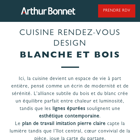
Aller
au
PRENDRE RDV
contenu
CUISINE RENDEZ-VOUS
95 ANS DE SAVOIR-FAIRE
DESIGN
BLANCHE ET BOIS
NOS MODÈLES DE CUISINES
Ici, la cuisine devient un espace de vie à part
entière, pensé comme un écrin de modernité et de
NOS CUISINES FABRIQUÉES EN VENDÉE
sérénité. L’alliance subtile du bois et du blanc crée
un équilibre parfait entre chaleur et luminosité,
tandis que les
lignes épurées
soulignent une
esthétique contemporaine
.
Le
plan de travail imitation pierre claire
capte la
lumière tandis que l’îlot central, cœur convivial de la
LES ÉTAPES
NOS
DE VOTRE
pièce, joue la carte du partage.
ENGAGEMENTS