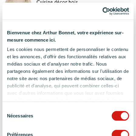
Cuisine décor bois
Une finition qui allie authenticité et convivialité
Bienvenue chez Arthur Bonnet, votre expérience sur-
Des matériaux premiums
mesure commence ici.
Les cookies nous permettent de personnaliser le contenu
et les annonces, d'offrir des fonctionnalités relatives aux
médias sociaux et d'analyser notre trafic. Nous
Cuisine bois
partageons également des informations sur l'utilisation de
Un matériau chaleureux, résistant et intemporel
notre site avec nos partenaires de médias sociaux, de
publicité et d'analyse, qui peuvent combiner celles-ci
avec d'autres informations que vous leur avez fournies
Cuisine mate
ou qu'ils ont collectées lors de votre utilisation de leurs
Une finition empreinte de modernité et de sobriété
services.
Sélection
Nécessaires
du
consentement
Cuisine minérale
Préférences