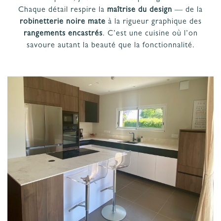
PROJET
& GARANTIES
Chaque détail respire la
maîtrise du design
— de la
robinetterie noire mate
à la rigueur graphique des
MATÉRIAUX ET COLORIS DE CUISINE
rangements encastrés
. C’est une cuisine où l’on
savoure autant la beauté que la fonctionnalité.