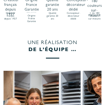
Créateur
BVCert. 6019325
Qualité
Concepteur-
+ de 180
Origine
français
garantie 20
décorateur
couleurs
France
depuis 1927
ans
dédié
sur-mesure
Garantie
UNE RÉALISATION
DE L’ÉQUIPE …