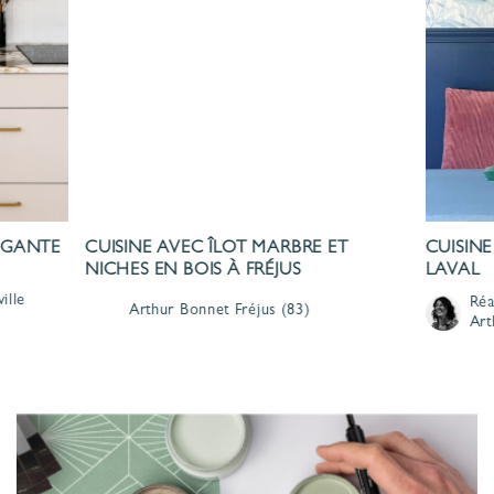
LÉGANTE
CUISINE AVEC ÎLOT MARBRE ET
CUISINE
NICHES EN BOIS À FRÉJUS
LAVAL
ille
Réa
Arthur Bonnet
Fréjus
(83)
Art