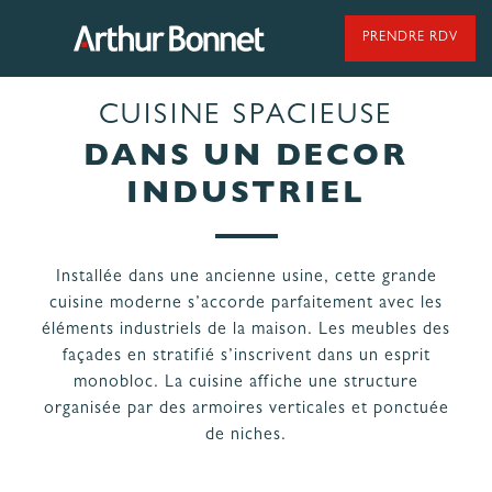
Aller
au
PRENDRE RDV
contenu
CUISINE SPACIEUSE
95 ANS DE SAVOIR-FAIRE
DANS UN DECOR
INDUSTRIEL
NOS MODÈLES DE CUISINES
Installée dans une ancienne usine, cette grande
cuisine moderne s’accorde parfaitement avec les
NOS CUISINES FABRIQUÉES EN VENDÉE
éléments industriels de la maison. Les meubles des
façades en stratifié s’inscrivent dans un esprit
monobloc. La cuisine affiche une structure
organisée par des armoires verticales et ponctuée
de niches.
LES ÉTAPES
NOS
DE VOTRE
ENGAGEMENTS