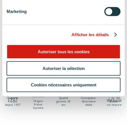
QUI NE RESSEMBLE À AUCUNE
AUTRE
Marketing
Donnez vie à votre cuisine sur-mesure avec
votre concepteur-décorateur Arthur Bonnet.
Afficher les détails
PRENDRE RENDEZ-VOUS
Autoriser tous les cookies
Autoriser la sélection
Cookies nécessaires uniquement
Créateur
BVCert. 6019325
Qualité
Concepteur-
+ de 180
Origine
français
garantie 20
décorateur
couleurs
France
depuis 1927
ans
dédié
sur-mesure
Garantie