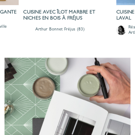
LÉGANTE
CUISINE AVEC ÎLOT MARBRE ET
CUISINE
NICHES EN BOIS À FRÉJUS
LAVAL
ille
Réa
Arthur Bonnet
Fréjus
(83)
Art