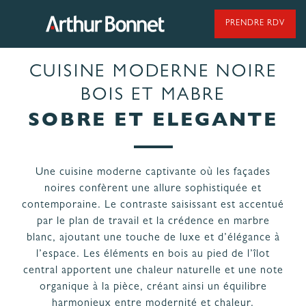
Aller
au
PRENDRE RDV
contenu
CUISINE MODERNE NOIRE
95 ANS DE SAVOIR-FAIRE
BOIS ET MABRE
SOBRE ET ELEGANTE
NOS MODÈLES DE CUISINES
Une cuisine moderne captivante où les façades
noires confèrent une allure sophistiquée et
NOS CUISINES FABRIQUÉES EN VENDÉE
contemporaine. Le contraste saisissant est accentué
par le plan de travail et la crédence en marbre
blanc, ajoutant une touche de luxe et d’élégance à
l’espace. Les éléments en bois au pied de l’îlot
central apportent une chaleur naturelle et une note
organique à la pièce, créant ainsi un équilibre
LES ÉTAPES
NOS
DE VOTRE
harmonieux entre modernité et chaleur.
ENGAGEMENTS